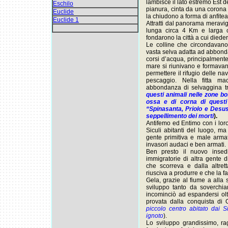
lambisce il lato estremo Est d
Eschilo
pianura, cinta da una corona 
Euclide
la chiudono a forma di anfitea
Euclide 1
Attratti dal panorama meravigl
lunga circa 4 Km e larga c
fondarono la città a cui diede
Le colline che circondavano
vasta selva adatta ad abbonda
corsi d’acqua, principalmente
mare si riunivano e formava
permettere il rifugio delle n
pescaggio. Nella fitta m
abbondanza di selvaggina tra
questi animali nelle zone bo
ossa e di corna di questi
“Spinasanta, Priolo e Desusin
seppellimento dei morti
).
Antifemo ed Entimo con i lor
Siculi abitanti del luogo, ma
gente primitiva e male armat
invasori audaci e ben armati.
Ben presto il nuovo insedi
immigratorie di altra gente d
che scorreva e dalla altre
riusciva a produrre e che la 
Gela, grazie al fiume a alla
sviluppo tanto da soverchiare
incominciò ad espandersi olt
provata dalla conquista di 
piccolo centro abitato dai S
ignoto
).
Lo sviluppo grandissimo, ra