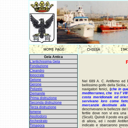
Gela Antica
L'antichissima Gela
Fondazione
Cleandro
Ippocrate
Gelone
Nel 689 A. C. Antifemo ed 
Gerone
bellissimo golfo della Sicili
Polizelo
navigatori fenici,
(
che in que
mediterraneo, che tra l’ VII
Demarete
costa meridionale ed orient
Prima distruzione
servivano loro come fatto
Seconda distruzione
mercanzie destinate alla
Terza distruzione
descrivevano le bellezze del 
Ismene
fertile dove non vi era una 
Apollodoro
(Siculi). Quindi il posto era
Archestrato
di allora, ed i nostri Anti
indicato e sbarcarono press
Timagora