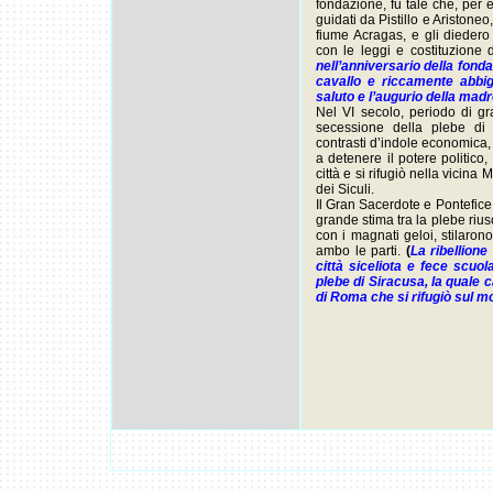
fondazione, fu tale che, per 
guidati da Pistillo e Aristoneo
fiume Acragas, e gli diedero
con le leggi e costituzione
nell’anniversario della fonda
cavallo e riccamente abbig
saluto e l’augurio della madr
Nel VI secolo, periodo di 
secessione della plebe di 
contrasti d’indole economica, s
a detenere il potere politico
città e si rifugiò nella vicin
dei Siculi.
Il Gran Sacerdote e Pontefice
grande stima tra la plebe rius
con i magnati geloi, stilaro
ambo le parti.
(
La ribellione
città siceliota e fece scuol
plebe di Siracusa, la quale ca
di Roma che si rifugiò sul m