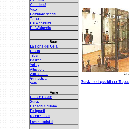
Cartoline 7
Cartoline8
Vicoli
Pomidoro secchi
Terapie
Usi e costumi
Da Wikipedia
Sport
La storia del Gela
Calcio
Tifosi
Basket
Volley
Altrisport
Una
Altri sport 2
Ginnastica
Servizio del quotidiano "
Repub
Vela
Varie
Codice fiscale
Servizi
Canzoni siciliane
Emigranti
Ricette locali
Lavori scolatici