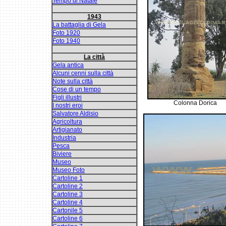
Tempo di Natale
1943
La battaglia di Gela
Foto 1920
Foto 1940
La città
Gela antica
Alcuni cenni sulla città
Note sulla città
Cose di un tempo
Figli illustri
Colonna Dorica
I nostri eroi
Salvatore Aldisio
Agricoltura
Artigianato
Industria
Pesca
Biviere
Museo
Museo Foto
Cartoline 1
Cartoline 2
Cartoline 3
Cartoline 4
Cartonile 5
Cartoline 6