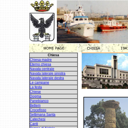
Chiesa
Chiesa madre
Eterno chiesa
Navata centrale
Navata laterale sinistra
Navata laterale destra
Le campane
La festa
Chiese
Dogma
Panebianco
Betlem
Crocefisso
Settimana Santa
Catechesi
Canti