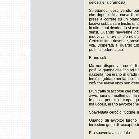
gelosia e la bramosia.
Spiegando, descrivendo, par
che dopo l'ultima curva l'arc
prese a correre su un piano 
faceva sobbalzare finché una 
in alto e poi ricadendo si rov
sensi. Quando riavvenne vide
muoveva, si avvicinò e notò ch
Cerco di farlo rinvenire, prov
vita. Disperata si guardò tu
poter chiedere aiuto.
Erano soli.
Ma non disperava, cercò di 
poté, le gambe che fino ad un
gazzella non erano in grado di
tentò di gridare per farsi sen
città che aveva visto non c'era
D'un tratto si accorse che l'o
avvicinarsi un maltempo ma q
le passo per tutto il corpo, 
ma uccelli, erano avvoltoi ch
Spaventata cercò di fuggire, i
Quando gli avvoltoi furono
fortissimo grido di raccapricci
Era spaventata e sudata.