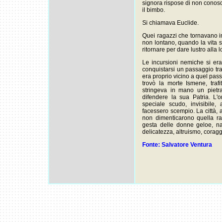
signora rispose di non conos
il bimbo.
Si chiamava Euclide.
Quei ragazzi che tornavano 
non lontano, quando la vita sa
ritornare per dare lustro alla l
Le incursioni nemiche si era
conquistarsi un passaggio tra 
era proprio vicino a quel pass
trovò la morte Ismene, tra
stringeva in mano un pietr
difendere la sua Patria. L'
speciale scudo, invisibile,
facessero scempio. La città, an
non dimenticarono quella r
gesta delle donne geloe, na
delicatezza, altruismo, corag
Fonte: Salvatore Ventura