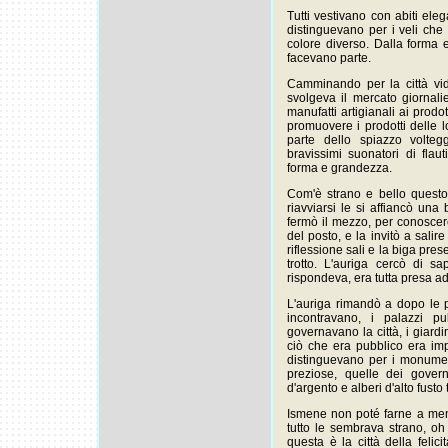
Tutti vestivano con abiti eleg
distinguevano per i veli che
colore diverso. Dalla forma e
facevano parte.
Camminando per la città vi
svolgeva il mercato giornalier
manufatti artigianali ai prodot
promuovere i prodotti delle l
parte dello spiazzo volteg
bravissimi suonatori di flauti
forma e grandezza.
Com'è strano e bello quest
riavviarsi le si affiancò una 
fermò il mezzo, per conosce
del posto, e la invitò a salir
riflessione sali e la biga pr
trotto. L'auriga cercò di 
rispondeva, era tutta presa ad
L'auriga rimandò a dopo le p
incontravano, i palazzi p
governavano la città, i giardi
ciò che era pubblico era impr
distinguevano per i monument
preziose, quelle dei govern
d'argento e alberi d'alto fusto t
Ismene non poté farne a meno
tutto le sembrava strano, oh n
questa è la città della felici