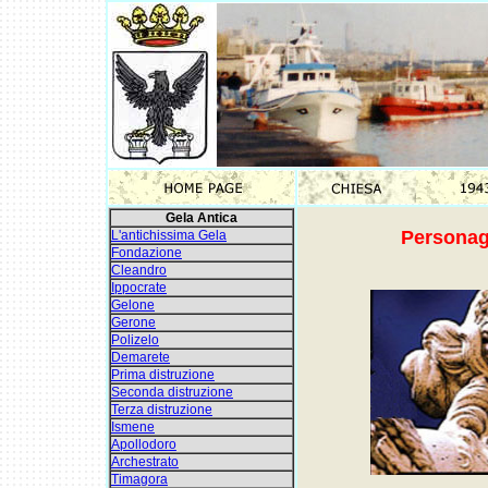
Gela Antica
Personagg
L'antichissima Gela
Fondazione
Cleandro
Ippocrate
Gelone
Gerone
Polizelo
Demarete
Prima distruzione
Seconda distruzione
Terza distruzione
Ismene
Apollodoro
Archestrato
Timagora