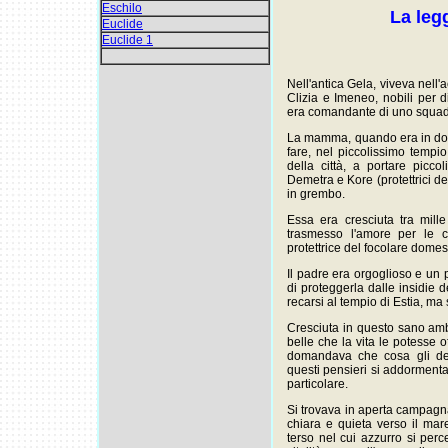
Eschilo
La leg
Euclide
Euclide 1
Nell'antica Gela, viveva nell'
Clizia e Imeneo, nobili per d
era comandante di uno squadr
La mamma, quando era in dolc
fare, nel piccolissimo tempi
della città, a portare picc
Demetra e Kore (protettrici de
in grembo.
Essa era cresciuta tra mill
trasmesso l'amore per le c
protettrice del focolare domes
Il padre era orgoglioso e un
di proteggerla dalle insidie d
recarsi al tempio di Estia, m
Cresciuta in questo sano amb
belle che la vita le potesse o
domandava che cosa gli dei
questi pensieri si addorment
particolare.
Si trovava in aperta campagna
chiara e quieta verso il mar
terso nel cui azzurro si perce