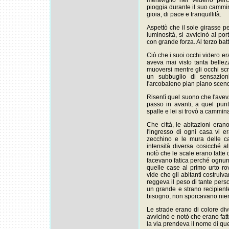
meravigliò nel vederlo per
pioggia durante il suo cammi
gioia, di pace e tranquillità.
Aspettò che il sole girasse 
luminosità, si avvicinò al por
con grande forza. Al terzo batt
Ciò che i suoi occhi videro 
aveva mai visto tanta bellez
muoversi mentre gli occhi scr
un subbuglio di sensazio
l'arcobaleno pian piano scende
Risentì quel suono che l'avev
passo in avanti, a quel punt
spalle e lei si trovò a cammin
Che città, le abitazioni eran
l'ingresso di ogni casa vi e
zecchino e le mura delle ca
intensità diversa cosicché all
notò che le scale erano fatte
facevano fatica perché ognuno
quelle case al primo urto r
vide che gli abitanti costru
reggeva il peso di tante per
un grande e strano recipient
bisogno, non sporcavano nien
Le strade erano di colore div
avvicinò e notò che erano fatte
la via prendeva il nome di quel