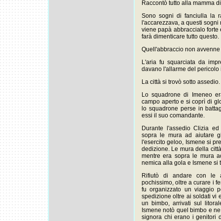
Raccontò tutto alla mamma di
Sono sogni di fanciulla la
l'accarezzava, a questi sogn
viene papà abbraccialo forte e
farà dimenticare tutto questo.
Quell'abbraccio non avvenne
L'aria fu squarciata da impr
davano l'allarme del pericolo
La città si trovò sotto assedio.
Lo squadrone di Imeneo era
campo aperto e si coprì di glo
lo squadrone perse in battag
essi il suo comandante.
Durante l'assedio Clizia ed
sopra le mura ad aiutare gl
l'esercito geloo, Ismene si pr
dedizione. Le mura della citt
mentre era sopra le mura ad 
nemica alla gola e Ismene si t
Rifiutò di andare con le 
pochissimo, oltre a curare i fe
fu organizzato un viaggio p
spedizione oltre ai soldati vi
un bimbo, arrivati sul lito
Ismene notò quel bimbo e ne f
signora chi erano i genitori