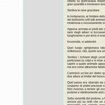
vitalità su quell'acqua disp
gran quantità e trovavano sost
Sentiva le rane gracidare.
In lontananza, al limitare del
dei bellissimi colli tutti amman
misteriosa e incosciamente si
Appena arrivata ai piedi del c
rami degli alberi si toccavan
lunghissime e per terra vi er
Incuriosita, si addentrò.
Quel luogo sprigionava vita 
sottobosco. Già, quello era u
Sentiva i richiami degli ucc
particolare la colpì e si mise
capire a quale animale appar
ma era come attrazione fatale
Camminò un bel po' dietro qu
due alture al limitar del bosco
Quel passo era sbarrato da u
cosparso di pietre preziose e
Non riusciva a tenere gli occ
portone e istintivamente alzò g
Sulla sommità del portone, a f
ancora più su notò che un a