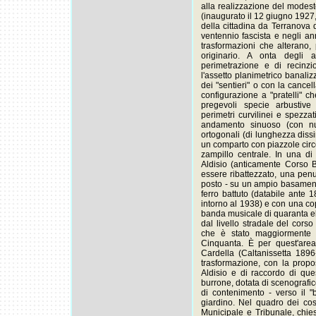
alla realizzazione del mode
(inaugurato il 12 giugno 1927
della cittadina da Terranova di
ventennio fascista e negli a
trasformazioni che alterano, 
originario. A onta degli a
perimetrazione e di recinzio
l'assetto planimetrico banaliz
dei "sentieri" o con la cancell
configurazione a "pratelli" ch
pregevoli specie arbustive
perimetri curvilinei e spezzat
andamento sinuoso (con nucl
ortogonali (di lunghezza dis
un comparto con piazzole circ
zampillo centrale. In una di
Aldisio (anticamente Corso 
essere ribattezzato, una penu
posto - su un ampio basamento
ferro battuto (databile ante 
intorno al 1938) e con una cop
banda musicale di quaranta ele
dal livello stradale del corso
che è stato maggiormente tr
Cinquanta. È per quest'area, 
Cardella (Caltanissetta 189
trasformazione, con la propos
Aldisio e di raccordo di que
burrone, dotata di scenografi
di contenimento - verso il "
giardino. Nel quadro dei cos
Municipale e Tribunale, chies