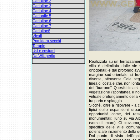
Cartoline 2
Cartoline 3
Cartoline 4
Cartonile 5
Cartoline 6
Cartoline 7
Cartoline8
Vicoli
Pomidoro secchi
Terapie
Usi e costumi
Da Wikipedia
Realizzata su un terrazzament
villa è delimitata dalle vie
ortogonali) e dal profondo avv
margine sud-orientale; si t
diverse, attraversa Gela segu
linea di costa e che, non lonta
del "burrone". Quest'ultima s
vegetazione (spontanea e non
virtuale prolungamento della 
tra porto e spiaggia.
Sicché, oltre a risolvere - a
tipici delle espansioni urba
opportunità come, del res
monumentali: l'uno su via Aldi
(verso il mare). Ci troviamo
specifico delle ville comuna
potenziale incremento della q
Dal punto di vista dell'imp