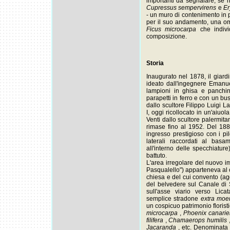
importanti da segnalare, se n
Cupressus sempervirens
e
Er
- un muro di contenimento in p
per il suo andamento, una om
Ficus microcarpa
che indiv
composizione.
Storia
Inaugurato nel 1878, il giard
ideato dall'ingegnere Emanu
lampioni in ghisa e panchin
parapetti in ferro e con un b
dallo scultore Filippo Luigi 
I, oggi ricollocato in un'aiuol
Venti dallo scultore palermit
rimase fino al 1952. Del 1885
ingresso prestigioso con i pi
laterali raccordati al basa
all'interno delle specchiature
battuto.
L'area irregolare del nuovo i
Pasqualello") apparteneva al 
chiesa e del cui convento (agg
del belvedere sul Canale di Sic
sull'asse viario verso Lica
semplice stradone
extra mo
un cospicuo patrimonio floris
microcarpa
,
Phoenix canari
filifera
,
Chamaerops humilis
Jacaranda
, etc. Denominata