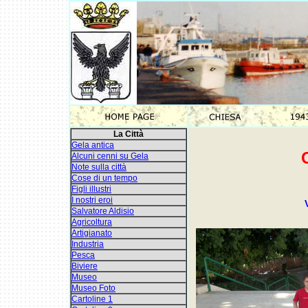
La Città
Gela antica
Alcuni cenni su Gela
Note sulla città
Cose di un tempo
Figli illustri
I nostri eroi
Salvatore Aldisio
Agricoltura
Artigianato
Industria
Pesca
Biviere
Museo
Museo Foto
Cartoline 1