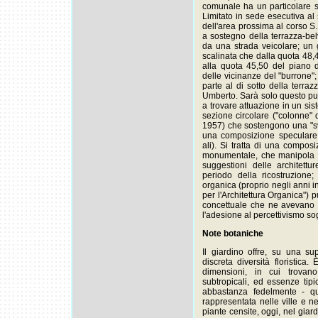
comunale ha un particolare si
Limitato in sede esecutiva al 
dell'area prossima al corso S.
a sostegno della terrazza-bel
da una strada veicolare; un g
scalinata che dalla quota 48,4
alla quota 45,50 del piano d
delle vicinanze del "burrone";
parte al di sotto della terr
Umberto. Sarà solo questo pu
a trovare attuazione in un sist
sezione circolare ("colonne" 
1957) che sostengono una "sve
una composizione speculare di
ali). Si tratta di una compos
monumentale, che manipola rife
suggestioni delle architett
periodo della ricostruzione
organica (proprio negli anni in
per l'Architettura Organica") p
concettuale che ne avevano co
l'adesione al percettivismo sog
Note botaniche
Il giardino offre, su una su
discreta diversità floristica.
dimensioni, in cui trovan
subtropicali, ed essenze tipi
abbastanza fedelmente - que
rappresentata nelle ville e nei
piante censite, oggi, nel gia