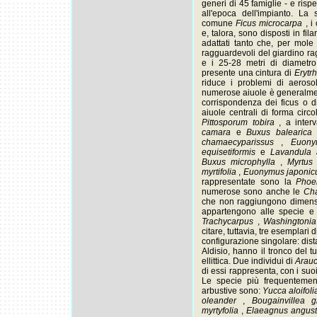
generi di 45 famiglie - e risp
all'epoca dell'impianto. La
comune
Ficus microcarpa
, 
e, talora, sono disposti in fila
adattati tanto che, per mole
ragguardevoli del giardino ra
e i 25-28 metri di diametro
presente una cintura di
Erytr
riduce i problemi di aerosol
numerose aiuole è generalmen
corrispondenza dei ficus o di 
aiuole centrali di forma circ
Pittosporum tobira
, a inter
camara
e
Buxus balearic
chamaecyparissus
,
Euony
equisetiformis
e
Lavandula 
Buxus microphylla
,
Myrtus
myrtifolia
,
Euonymus japoni
rappresentate sono la
Phoe
numerose sono anche le
Ch
che non raggiungono dimensio
appartengono alle specie e
Trachycarpus
,
Washingtoni
citare, tuttavia, tre esemplari 
configurazione singolare: dista
Aldisio, hanno il tronco del t
ellittica. Due individui di
Arauc
di essi rappresenta, con i suoi
Le specie più frequentemen
arbustive sono:
Yucca aloifol
oleander
,
Bougainvillea 
myrtyfolia
,
Elaeagnus angust