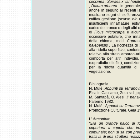
coccinea
,
Spiraea x vanhoutt
,
Datura arborea
. In general
anche in seguito ai recenti la
mostrano segni di sofferenza 
cattiva gestione (scarse e/o 
insufficienti innaffiature est
carico del tronco o degli altri
di
Ficus microcarpa
e alc
eccessive potature, che inna
della chioma, molti
Cupres
halepensis
. La ricchezza di
alla ridotta superficie, confer
relativo allo strato arboreo-a
comporta per altri individu
(soprattutto eliofile), condizi
per la ridotta quantità di l
vegetazione.
Bibliografia
N. Mulè,
Appunti su Terranova
Elsa in Caccamo, Gela s.d., p
M. Santapà, O. Ajesi,
Il pens
Palermo 1982.
N. Mulè,
Appunti su Terranov
Promozione Culturale, Gela 1
L'
Armonium
.
"Era un grande palco di for
copertura a cupola che tron
comunale; non si sa con prec
trattava di una struttura reali