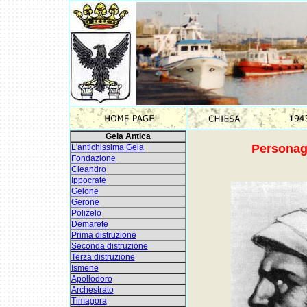
Gela Antica
Personagg
L'antichissima Gela
Fondazione
Cleandro
Ippocrate
Gelone
Gerone
Polizelo
Demarete
Prima distruzione
Seconda distruzione
Terza distruzione
Ismene
Apollodoro
Archestrato
Timagora