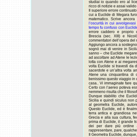
studiai io quando ero al lic
ricco di notizie e assai valid
Il superiore errore continuat
cui a Euclide di Megara furon
matematico. Scrive ancora
l’oscurità in cui avvolgevas
tempo fu confuso con Euclide
errore caddero e proprio
Brescia (sec. XIII) e Nico
commentatori dell’opera del 
Aggiungo ancora a sostegno 
sognò mai di venire in Sicili
sanno – che Euclide megares
ad ascoltare ad Atene le lez
lotta con Atene e ai megares
volta Euclide si travestì da 
sacerdote e un’altra volta a
Atene una cinquantina di c
benissimo questo viaggio in 
casa.. Vi immaginate fare qu
Certo con l’aereo poteva ess
nemmeno risulta che il filosof
Dunque stabilito che Eucl
Sicilia e quindi siculus non 
al geometra Euclide, autor
Questo Euclide, ed è finalm
terra antica e grandiosa nel
Grecia e alla sua cultura, f
prima di Euclide, il grande 
dei per dare più ordine 
rappresentare, pare, qualche
Il Geometra Euclide, dunque, 