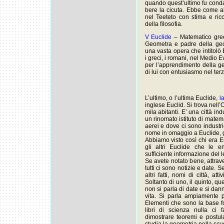
quando quest’ultimo fu conda
bere la cicuta. Ebbe come al
nel Teeteto con stima e ric
della filosofia.
V Euclide
– Matematico grec
Geometra e padre della geom
una vasta opera che intitolò
i greci, i romani, nel Medio E
per l’apprendimento della g
di lui con entusiasmo nel terz
L’ultimo, o l’ultima Euclide,
l
inglese Euclid. Si trova nell
mila abitanti. E’ una città ind
un rinomato istituto di matem
aerei e dove ci sono industr
nome in omaggio a Euclide, 
Abbiamo visto così chi era Eu
gli altri Euclide che le e
sufficiente informazione del le
Se avete notato bene, attrave
tutti ci sono notizie e date.
altri fatti, nomi di città, at
Soltanto di uno, il quinto, qu
non si parla di date e si dann
vita. Si parla ampiamente 
Elementi che sono la base fo
libri di scienza nulla ci
dimostrare teoremi e postula