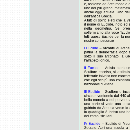
Ma ci era Euclide? Non scop
è, assieme ad Archimede e al 
uno dei più grandi matematic
anche oggi attuale. Uno dei
dell’antica Grecia.
A tutti gli spiriti eletti che l
il nome di Euclide, noto ed 
nella geometria. Se pr
soffermiamo alla voce “Eucl
tutti questi Euclide per la n
nostre conoscenze
I Euclide
– Arconte di Atene 
patria la democrazia dopo a
sotto il suo arconato la G
l’alfabeto ionico.
II Euclide
– Artista atenies
Scultore eccelso, si attribui
letterarie talvolta non conco
che egli scolpì una colossal
nazionale di Atene.
III Euclide
– Scultore e incis
circa un ventennio dal 440 al
bella moneta a noi pervenuta
una parte si vede una testa
guidata da Aretusa verso la q
la quadriglia è incisa una bel
dei campi siciliani.
IV Euclide
– Euclide di Mega
Socrate. Aprì una scuola a 