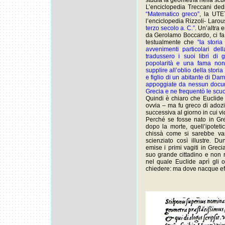
studia la geometria nella scuo
L’enciclopedia Treccani ded
“Matematico greco”
, la UTE
l’enciclopedia Rizzoli- Laro
terzo secolo a. C.”
. Un’altra 
da Gerolamo Boccardo, ci fa 
testualmente che
“la stori
avvenimenti particolari dell
tradussero i suoi libri di
popolarità e una fama non 
supplire all’oblio della stori
e figlio di un abitante di D
appoggiate da nessun docume
Grecia e ne frequentò le scu
Quindi è chiaro che Euclide 
ovvia – ma fu greco di adozi
successiva al giorno in cui vi
Perché se fosse nato in Gr
dopo la morte, quell’ipoteti
chissà come si sarebbe va
scienziato così illustre. 
emise i primi vagiti in Grec
suo grande cittadino e non r
nel quale Euclide aprì gli o
chiedere: ma dove nacque ef