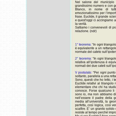
Nel salone del municipio 
grandissimo numero e con gr
Blanco, in nome di tutti
emozionatissimo per l’impo
frase. Euclide, il grande sci
e quest’oggi ci accingiamo a
la verità.
Saltiamo i convenevoli di p
relazione. (ndr)
1° teorema:
“In ogni triangolo
è equivalente a un rettangol
normale del cateto sull’ipote
2° teorema:
“In ogni triangol
relativa all’ipotenusa è equi
normali dei due cateti sull’ip
V postulato:
“Per ogni punto 
soltanto, parallela a una rett
Sono, questi che ho letto, i 
Euclide relativi al triangol
elementare che chi ha studia
conosce. Forse qualcuno li 
sono io, ma non abbiamo di
nell’essere il padre della 
media all’università, la geo
perfetta, così logica, così 
scalfire. E’ un granito soli
resiste al tempo perché impron