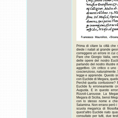
Prima di citare la città che
diede i natali al grande geo
correggere un errore in cui co
Pare che Giorgio Valla, ver
delle opere del nostro Eucl
parlando del nostro illustre
aggettivo. Un critico o uno 
coscienzioso, naturalmente. 
legge e apprende. Questo si
con Euclide di Megara, quello
Perché quella confusione? 
Euclide fu erroneamente cr
Augusta. E in questo error
Rizzoli-Larousse. La Megara
Megara di Sicilia, bensì Meg
con lo stesso nome e che 
Salamina. Non errano però i li
scuola megarica di filosofia
quest’altro Euclide nato qua
consultato per tutti, due tes