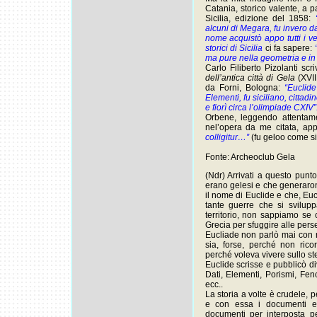
Catania, storico valente, a 
Sicilia, edizione del 1858:
alcuni di Megara, fu invero 
nome acquistò appo tutti i v
storici di Sicilia
ci fa sapere:
“
ma pure nella geometria e in 
Carlo Filiberto Pizolanti sc
dell’antica città di Gela
(XVII
da Forni, Bologna:
“Euclid
Elementi, fu siciliano, cittad
e fiorì circa l’olimpiade CXIV”
Orbene, leggendo attentame
nel’opera da me citata, ap
colligitur…”
(fu geloo come si
Fonte: Archeoclub Gela
(Ndr) Arrivati a questo punt
erano gelesi e che generaron
il nome di Euclide e che, Eu
tante guerre che si svilup
territorio, non sappiamo se 
Grecia per sfuggire alle persec
Eucliade non parlò mai con n
sia, forse, perché non rico
perché voleva vivere sullo st
Euclide scrisse e pubblicò div
Dati, Elementi, Porismi, Fen
ecc..
La storia a volte è crudele,
e con essa i documenti e
documenti per interposta p